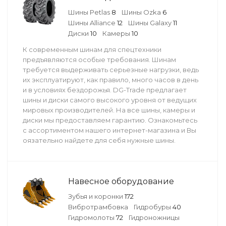
Шины Petlas
8
Шины Ozka
6
Шины Alliance
12
Шины Galaxy
11
Диски
10
Камеры
10
К современным шинам для спецтехники
предъявляются особые требования. Шинам
требуется выдерживать серьезные нагрузки, ведь
их эксплуатируют, как правило, много часов в день
и в условиях бездорожья. DG-Trade предлагает
шины и диски самого высокого уровня от ведущих
мировых производителей. На все шины, камеры и
диски мы предоставляем гарантию. Ознакомьтесь
с ассортиментом нашего интернет-магазина и Вы
оязательно найдете для себя нужные шины.
Навесное оборудование
Зубья и коронки
172
Вибротрамбовка
Гидробуры
40
Гидромолоты
72
Гидроножницы