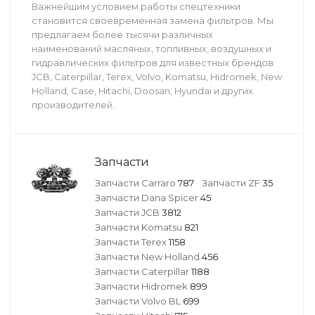
Важнейшим условием работы спецтехники
становится своевременная замена фильтров. Мы
предлагаем более тысячи различных
наименований масляных, топливных, воздушных и
гидравлических фильтров для известных брендов:
JCB, Caterpillar, Terex, Volvo, Komatsu, Hidromek, New
Holland, Case, Hitachi, Doosan, Hyundai и других
производителей.
Запчасти
Запчасти Carraro
787
Запчасти ZF
35
Запчасти Dana Spicer
45
Запчасти JCB
3812
Запчасти Komatsu
821
Запчасти Terex
1158
Запчасти New Holland
456
Запчасти Caterpillar
1188
Запчасти Hidromek
899
Запчасти Volvo BL
699