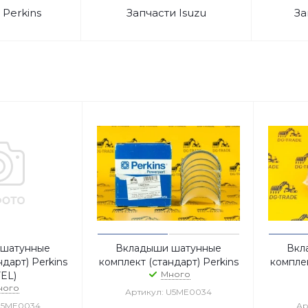
 Perkins
Запчасти Isuzu
За
 шатунные
Вкладыши шатунные
Вкл
дарт) Perkins
комплект (стандарт) Perkins
комплек
Много
EL)
ного
Артикул: U5ME0034
U5ME0034
Ар