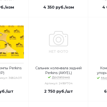
б.
/ком
4 350
руб.
/ком
4 
омпы Perkins
Сальник коленвала задний
Ком
MP)
Perkins (AKYEL)
упорн
Достаточно
икул: 3682A011
Мн
Артикул: 2418F704
уб.
/шт
2 750
руб.
/шт
6