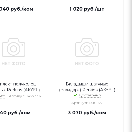
040
руб.
/ком
1 020
руб.
/шт
плект полуколец
Вкладыши шатуные
ых Perkins (AKYEL)
(стандарт) Perkins (AKYEL)
Достаточно
ого
Артикул: T427336
Артикул: T410927
40
руб.
/ком
3 070
руб.
/ком