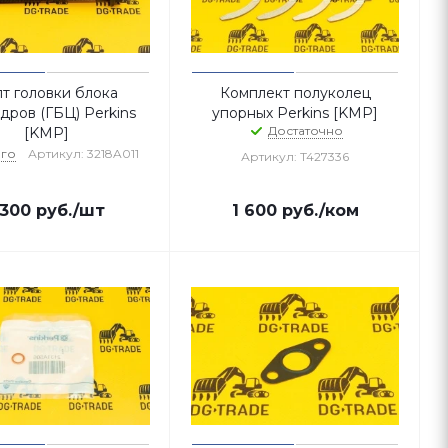
т головки блока
Комплект полуколец
дров (ГБЦ) Perkins
упорных Perkins [KMP]
Достаточно
[KMP]
го
Артикул: 3218A011
Артикул: T427336
 300
руб.
/шт
1 600
руб.
/ком