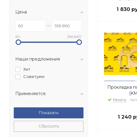
1 830
ру
Цена
60
556 860
Наши предложения
Хит
Советуем
Прокладка п
(K
Применяется:
Много
Арт
1 240
р
Сбросить