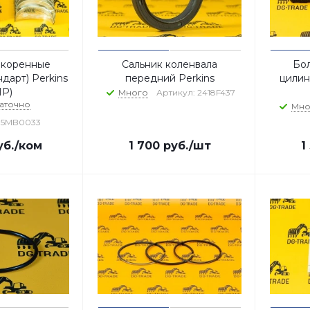
 коренные
Сальник коленвала
Бол
дарт) Perkins
передний Perkins
цилин
MP)
Много
Артикул: 2418F437
аточно
Мно
U5MB0033
б.
/ком
1 700
руб.
/шт
1