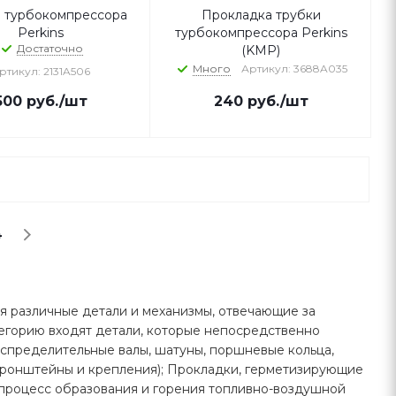
 турбокомпрессора
Прокладка трубки
Perkins
турбокомпрессора Perkins
Достаточно
(KMP)
Много
Артикул: 3688A035
ртикул: 2131A506
500
руб.
/шт
240
руб.
/шт
4
я различные детали и механизмы, отвечающие за
тегорию входят детали, которые непосредственно
аспределительные валы, шатуны, поршневые кольца,
кронштейны и крепления); Прокладки, герметизирующие
 процесс образования и горения топливно-воздушной