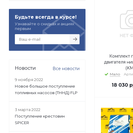
Будьте всегда в курсе!
Узнавайте о скидках и акциях
первым
Комплект 
двигателя ни
Новости
(K
Все новости
Мало
Арти
9 ноября 2022
18 030
р
Новое большое поступление
топливных насосов (ТННД) FLP
3 марта 2022
Поступление крестовин
SPICER