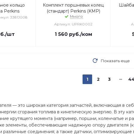
ьное кольцо
Комплект поршневых колец
Шайба
а Perkins
(стандарт) Perkins (KMP)
Много
икул: 3381J008
Артикул: UPRK0002
А
б.
/шт
1 560
руб.
/ком
Показать еще
1
2
3
4
теля — это широкая категория запчастей, включающая в себ
нергии сгорания топлива в кинетическую энергию. В эту ка
ание крутящего момента (например, поршни, коленчатые и р
кже элементы, обеспечивающие надежную опору двигателя (
и различные соединения; а также датчики, оптимизирующие