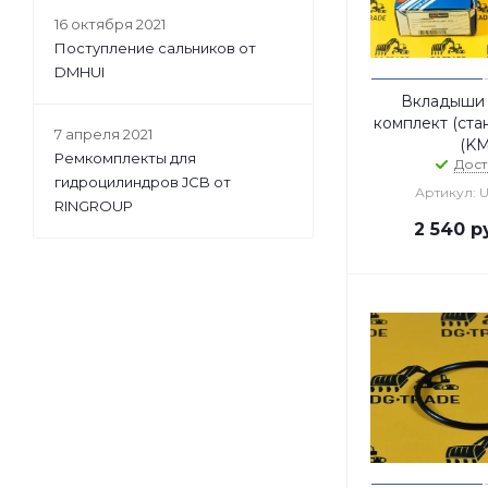
16 октября 2021
Поступление сальников от
DMHUI
Вкладыши
комплект (стан
7 апреля 2021
(K
Ремкомплекты для
Дост
гидроцилиндров JCB от
Артикул: 
RINGROUP
2 540
ру