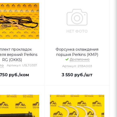
плект прокладок
Форсунка охлаждения
еля верхний Perkins
поршня Perkins (KMP)
Достаточно
RG (OKKS)
го
Артикул: U5LT0357
Артикул: 2113A003
 750
руб.
/ком
3 550
руб.
/шт