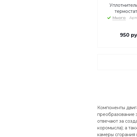
Уплотнител
термостат
Много
Арт
950
ру
Компоненты двига
преобразование э
отвечают за созд
коромысла); а та
камеры сгорания 