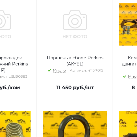
прокладок
Поршень в сборе Perkins
Ком
жний Perkins
(AKYEL)
двигат
MP)
Много
Артикул: 4115P015
кул: U5LB0383
Мно
уб.
/ком
11 450
руб.
/шт
8